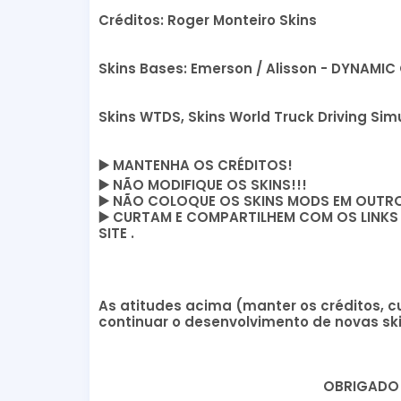
Créditos: Roger Monteiro Skins
Skins Bases: Emerson / Alisson - DYNAMIC
Skins WTDS, Skins World Truck Driving Sim
▶️
MANTENHA OS CRÉDITOS!
▶️
NÃO MODIFIQUE OS SKINS!!!
▶️
NÃO COLOQUE OS SKINS MODS EM OUTROS
▶️
CURTAM E COMPARTILHEM COM OS LINKS DO
SITE .
As atitudes acima (manter os créditos, cu
continuar o desenvolvimento de novas ski
OBRIGADO 