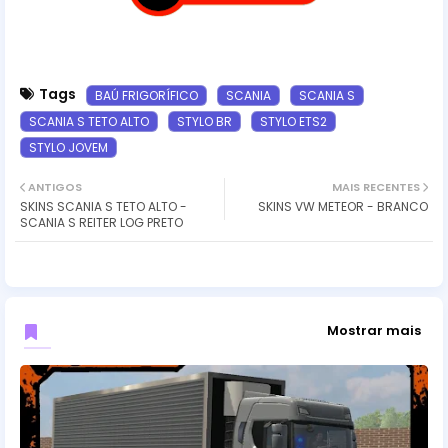
Tags
BAÚ FRIGORÍFICO
SCANIA
SCANIA S
SCANIA S TETO ALTO
STYLO BR
STYLO ETS2
STYLO JOVEM
ANTIGOS
MAIS RECENTES
SKINS SCANIA S TETO ALTO -
SKINS VW METEOR - BRANCO
SCANIA S REITER LOG PRETO
Mostrar mais