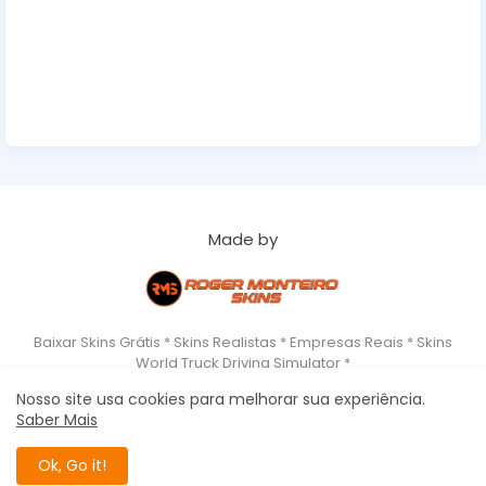
Made by
Baixar Skins Grátis * Skins Realistas * Empresas Reais * Skins
World Truck Driving Simulator *
Nosso site usa cookies para melhorar sua experiência.
Saber Mais
Home
About
Copyrigth
Privacy Policy
Roger Monteiro Skins - World Truck Driving Simulator All Right
Ok, Go it!
Reserved Copyright ©