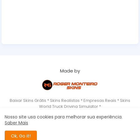
Made by
Baixar Skins Grátis * Skins Realistas * Empresas Reais * Skins
World Truck Driving Simulator *
Nosso site usa cookies para melhorar sua experiência.
Saber Mais
Home
About
Copyrigth
Privacy Policy
Roger Monteiro Skins - World Truck Driving Simulator All Right
Ok, Go it!