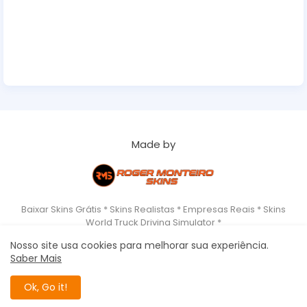
Made by
Baixar Skins Grátis * Skins Realistas * Empresas Reais * Skins
World Truck Driving Simulator *
Nosso site usa cookies para melhorar sua experiência.
Saber Mais
Home
About
Copyrigth
Privacy Policy
Roger Monteiro Skins - World Truck Driving Simulator All Right
Ok, Go it!
Reserved Copyright ©