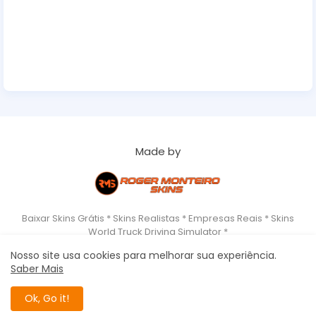
Made by
Baixar Skins Grátis * Skins Realistas * Empresas Reais * Skins
World Truck Driving Simulator *
Nosso site usa cookies para melhorar sua experiência.
Saber Mais
Home
About
Copyrigth
Privacy Policy
Roger Monteiro Skins - World Truck Driving Simulator All Right
Ok, Go it!
Reserved Copyright ©