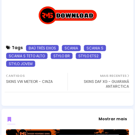
Tags
BAÚ TRÊS EIXOS
SCANIA
SCANIA S
SCANIA S TETO ALTO
STYLO BR
STYLO ETS2
STYLO JOVEM
ANTIGOS
MAIS RECENTES
SKINS VW METEOR - CINZA
SKINS DAF XG - GUARANÁ
ANTARCTICA
Mostrar mais