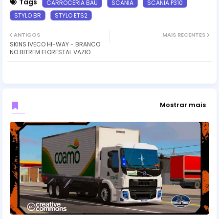
Tags
CARROCERIA BAÚ
SCANIA
SCANIA P310
STYLO BR
STYLO ETS2
ANTIGOS
MAIS RECENTES
SKINS IVECO HI-WAY - BRANCO
NO BITREM FLORESTAL VAZIO
Mostrar mais