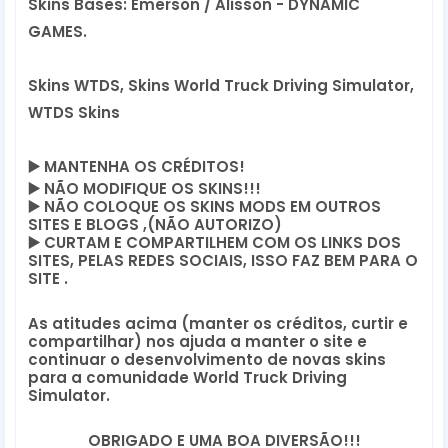
Skins Bases: Emerson / Alisson - DYNAMIC 
GAMES.
Skins WTDS, Skins World Truck Driving Simulator,
WTDS Skins
▶️
 MANTENHA OS CRÉDITOS!
▶️
 NÃO MODIFIQUE OS SKINS!!! 
▶️
 NÃO COLOQUE OS SKINS MODS EM OUTROS 
SITES E BLOGS ,(NÃO AUTORIZO)
▶️
 CURTAM E COMPARTILHEM COM OS LINKS DOS 
SITES, PELAS REDES SOCIAIS, ISSO FAZ BEM PARA O 
SITE .
As atitudes acima (manter os créditos, curtir e 
compartilhar) nos ajuda a manter o site e 
continuar o desenvolvimento de novas skins 
para a comunidade World Truck Driving 
Simulator.
OBRIGADO E UMA BOA DIVERSÃO!!!