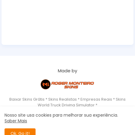
Made by
Baixar Skins Grátis * Skins Realistas * Empresas Reais * Skins
World Truck Driving Simulator *
Nosso site usa cookies para melhorar sua experiência.
Saber Mais
Home
About
Copyrigth
Privacy Policy
Roger Monteiro Skins - World Truck Driving Simulator All Right
Ok, Go it!