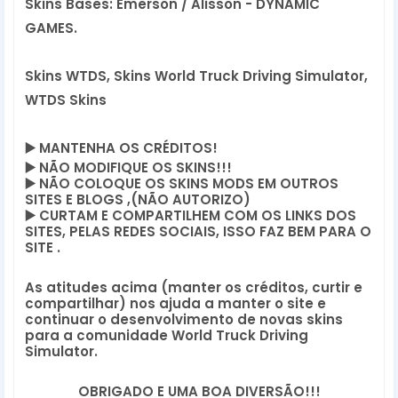
Skins Bases: Emerson / Alisson - DYNAMIC 
GAMES.
Skins WTDS, Skins World Truck Driving Simulator,
WTDS Skins
▶️
 MANTENHA OS CRÉDITOS!
▶️
 NÃO MODIFIQUE OS SKINS!!! 
▶️
 NÃO COLOQUE OS SKINS MODS EM OUTROS 
SITES E BLOGS ,(NÃO AUTORIZO)
▶️
 CURTAM E COMPARTILHEM COM OS LINKS DOS 
SITES, PELAS REDES SOCIAIS, ISSO FAZ BEM PARA O 
SITE .
As atitudes acima (manter os créditos, curtir e 
compartilhar) nos ajuda a manter o site e 
continuar o desenvolvimento de novas skins 
para a comunidade World Truck Driving 
Simulator.
OBRIGADO E UMA BOA DIVERSÃO!!!