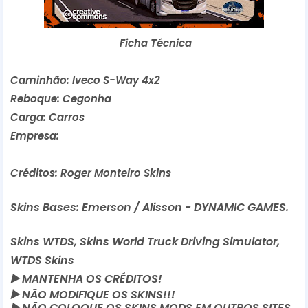
Ficha Técnica
Caminhão: Iveco S-Way 4x2
Reboque: Cegonha
Carga: Carros
Empresa:
Créditos: Roger Monteiro Skins
Skins Bases: Emerson / Alisson - DYNAMIC GAMES.
Skins WTDS, Skins World Truck Driving Simulator,
WTDS Skins
▶️
MANTENHA OS CRÉDITOS!
▶️
NÃO MODIFIQUE OS SKINS!!!
▶️
NÃO COLOQUE OS SKINS MODS EM OUTROS SITES