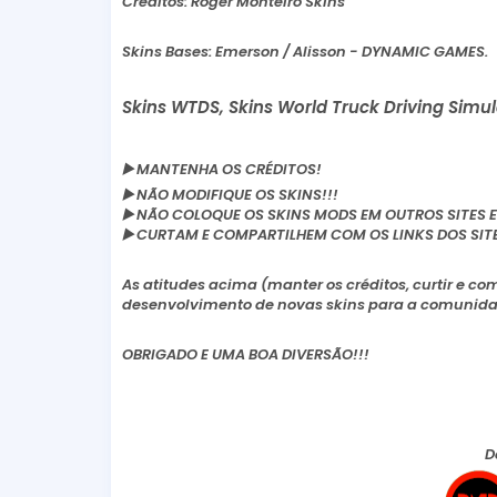
Créditos: Roger Monteiro Skins
Skins Bases: Emerson / Alisson - DYNAMIC GAMES.
Skins WTDS, Skins World Truck Driving Simu
▶️
MANTENHA OS CRÉDITOS!
▶️
NÃO MODIFIQUE OS SKINS!!!
▶️
NÃO COLOQUE OS SKINS MODS EM OUTROS SITES E
▶️
CURTAM E COMPARTILHEM COM OS LINKS DOS SITES, 
As atitudes acima (manter os créditos, curtir e co
desenvolvimento de novas skins para a comunidad
OBRIGADO E UMA BOA DIVERSÃO!!!
D